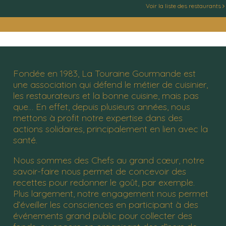
Voir la liste des restaurants
Fondée en 1983, La Touraine Gourmande est
une association qui défend le métier de cuisinier,
les restaurateurs et la bonne cuisine, mais pas
que… En effet, depuis plusieurs années, nous
mettons à profit notre expertise dans des
actions solidaires, principalement en lien avec la
santé.
Nous sommes des Chefs au grand cœur, notre
savoir-faire nous permet de concevoir des
recettes pour redonner le goût, par exemple.
Plus largement, notre engagement nous permet
d’éveiller les consciences en participant à des
événements grand public pour collecter des