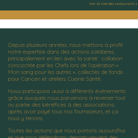
Voir la liste des restaurants
Depuis plusieurs années, nous mettons à profit
notre expertise dans des actions solidaires,
principalement en lien avec la santé : collation
concoctée par les Chefs lors de l’opération «
Mon sang pour les autres », collectes de fonds
pour Cancen et ateliers Cuisine Santé.
Nous participons aussi à différents événements
grâce auxquels nous parvenons à reverser tout
ou partie des bénéfices à des associations,
après avoir payé tous nos fournisseurs, et ça
nous y tenons.
Toutes les actions que nous portons aujourd’hui
et que nous défendrons demain servent des